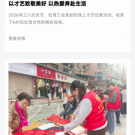
以才艺致敬美好 以热爱奔赴生活
2026年三八妇女节，虹鹭工会发起的线上才艺征集活动，收获
了641位虹鹭女性的精彩投稿。
查看详情