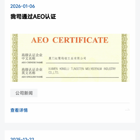
2026-01-06
我司通过AEO认证
公司新闻
查看详情
2025-12-22