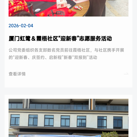
2026-02-04
厦门虹鹭＆霞梧社区“迎新春”志愿服务活动
公司党委组织各支部数名党员前往霞梧社区，与社区携手开展
的“迎新春、庆签约、启新程”新春“双报到”活动
查看详情