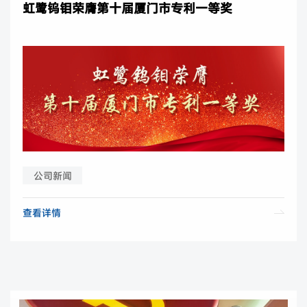
虹鹭钨钼荣膺第十届厦门市专利一等奖
公司新闻
查看详情