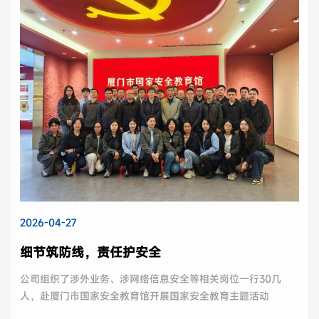
2026-04-27
细节筑防线，责任护安全
公司组织了涉外业务、涉网络信息安全等相关岗位一行30几
人，赴厦门市国家安全教育馆开展国家安全教育主题活动